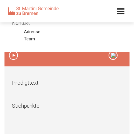
Kalender
Kontakt
Adresse
18. Sonntag nach Trinitatis 2013
Team
29.09.13 – Pastor Bernd Bierbaum
00:00
/
00:00
Predigttext
Stichpunkte