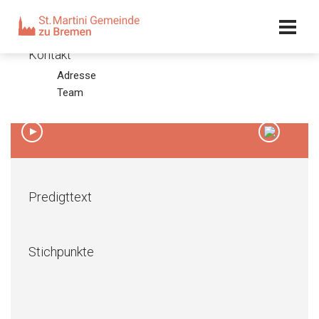
Kalender
Kontakt
Adresse
3. Advent 2013
Team
15.12.13 – Olaf Latzel
00:00
/
00:00
Predigttext
Stichpunkte