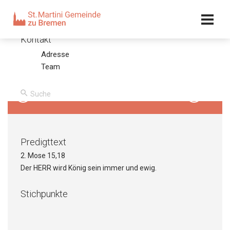
Kalender
Kontakt
Adresse
3. Sonntag nach Trinitatis
Team
20.06.10 – Olaf Latzel
00:00
/
00:00
Predigttext
2. Mose 15,18
Der HERR wird König sein immer und ewig.
Stichpunkte