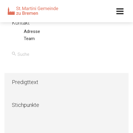
Kalender
Kontakt
Adresse
Bischof David Rakotonirina
Team
31.10.18 – David Rakotonirina
00:00
/
00:00
Predigttext
Stichpunkte