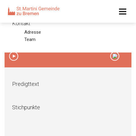
Kalender
Kontakt
Adresse
Misericordias Domini 2011
Team
08.05.11 – Olaf Latzel
00:00
/
00:00
Predigttext
Stichpunkte