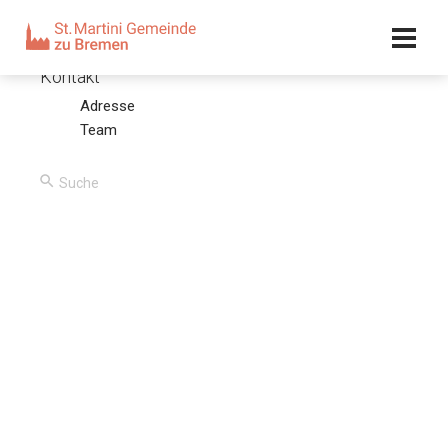
Kalender
Kontakt
Adresse
Jesus, unser Hohepriester
Team
09.03.25 – Olaf Latzel
00:00
/
00:00