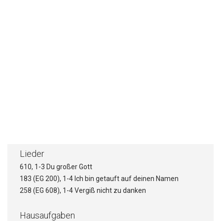
2, 22-24)
Stichpunkte
Das fordernde Gesetz
Die notwendige Reinigung
Das schuldlose Opfer
Der wunderbare Wechsel
Lieder
610, 1-3 Du großer Gott
183 (EG 200), 1-4 Ich bin getauft auf deinen Namen
258 (EG 608), 1-4 Vergiß nicht zu danken
Hausaufgaben