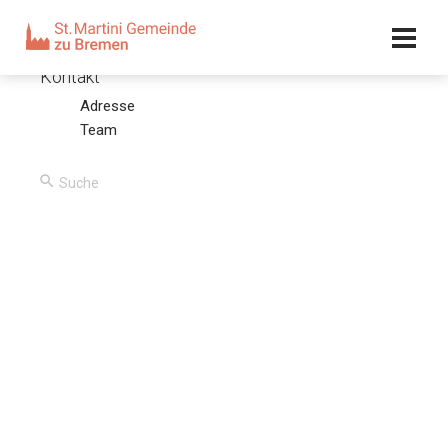
Kalender
Kontakt
Adresse
Der Grundton des Evangeliums wird angeschlagen
Team
06.02.22 – Olaf Latzel
00:00
/
00:00
Predigttext
Als die Tage ihrer Reinigung nach dem Gesetz des Mose
um waren, brachten sie ihn nach Jerusalem, um ihn dem
Herrn darzustellen, wie geschrieben steht im Gesetz des
Herrn: „Alles Männliche, das zuerst den Mutterschoß
durchbricht, soll dem Herrn geheiligt heißen“, und um das
Opfer darzubringen, wie es gesagt ist im Gesetz des
Herrn: „ein Paar Turteltauben oder zwei junge Tauben“. (Lk