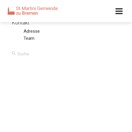
Kalender
Kontakt
Adresse
Ein hakender Psalmvers
Team
14.08.22 – Olaf Latzel
00:00
/
00:00
Predigttext
Wach auf! Warum schläfst du, Herr? Erwache! Verwirf
nicht für immer! (Ps 44, 24)
Stichpunkte
Die Unverschämtheit des Verses