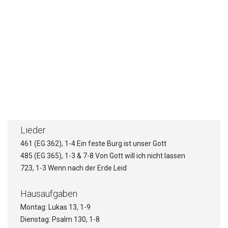
Stichpunkte
Wer trägt die Verantwortung?
Wie wird die Strafe abgewendet?
Wie geht das Ganze aus?
Lieder
461 (EG 362), 1-4 Ein feste Burg ist unser Gott
485 (EG 365), 1-3 & 7-8 Von Gott will ich nicht lassen
723, 1-3 Wenn nach der Erde Leid
Hausaufgaben
Montag: Lukas 13, 1-9
Dienstag: Psalm 130, 1-8