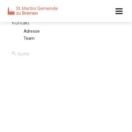
Kalender
Kontakt
Adresse
Drei grundlegende Fragen
Team
29.10.23 – Olaf Latzel
00:00
/
00:00