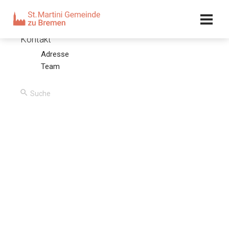
Kalender
Kontakt
Adresse
Psalm 90, 1-12
Team
23.11.08 – Olaf Latzel
00:00
/
00:00
Predigttext
Psalm 90, 1-12
Ein Gebet Mose's, des Mannes Gottes. HERR, Gott, du bist
unsre Zuflucht für und für. Ehe denn die Berge wurden und
die Erde und die Welt geschaffen wurden, bist du, Gott,
von Ewigkeit zu Ewigkeit, der du die Menschen lässest
sterben und sprichst: Kommt wieder, Menschenkinder!
Denn tausend Jahre sind vor dir wie der Tag, der gestern