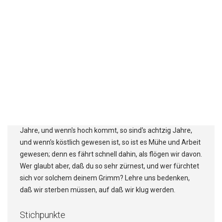
vergangen ist, und wie eine Nachtwache. Du lässest sie
dahinfahren wie einen Strom; sie sind wie ein Schlaf,
gleichwie ein Gras, das doch bald welk wird, das da frühe
blüht und bald welk wird und des Abends abgehauen wird
und verdorrt. Das macht dein Zorn, daß wir so vergehen,
und dein Grimm, daß wir so plötzlich dahinmüssen. Denn
unsere Missetaten stellst du vor dich, unsre unerkannte
Sünde ins Licht vor deinem Angesicht. Darum fahren alle
unsere Tage dahin durch deinen Zorn; wir bringen unsre
Jahre zu wie ein Geschwätz. Unser Leben währet siebzig
Jahre, und wenn's hoch kommt, so sind's achtzig Jahre,
und wenn's köstlich gewesen ist, so ist es Mühe und Arbeit
gewesen; denn es fährt schnell dahin, als flögen wir davon.
Wer glaubt aber, daß du so sehr zürnest, und wer fürchtet
sich vor solchem deinem Grimm? Lehre uns bedenken,
daß wir sterben müssen, auf daß wir klug werden.
Stichpunkte