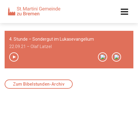
Kalender
Kontakt
Adresse
4. Stunde – Sondergut im Lukasevangelium
Team
22.09.21 – Olaf Latzel
00:00
/
00:00
Zum Bibelstunden-Archiv