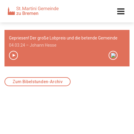
Kalender
Kontakt
Adresse
Gepriesen! Der große Lobpreis und die betende Gemeinde
Team
04.03.24 – Johann Hesse
00:00
/
00:00
Zum Bibelstunden-Archiv