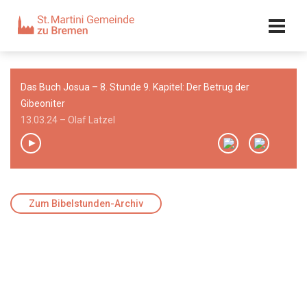
Kalender
Kontakt
Adresse
Das Buch Josua – 8. Stunde 9. Kapitel: Der Betrug der
Team
Gibeoniter
13.03.24 – Olaf Latzel
00:00
/
00:00
Zum Bibelstunden-Archiv