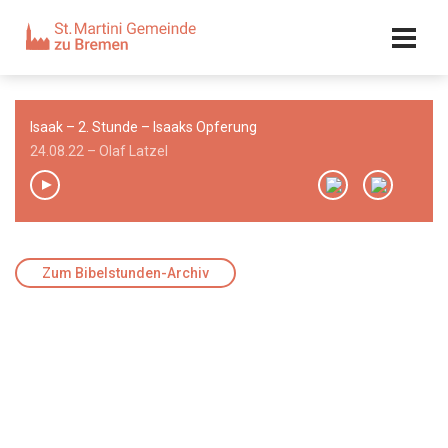
Kalender
Kontakt
Adresse
Isaak – 2. Stunde – Isaaks Opferung
Team
24.08.22 – Olaf Latzel
00:00
/
00:00
Zum Bibelstunden-Archiv