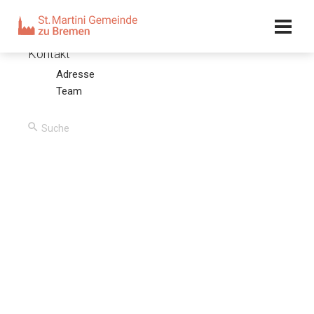
Kalender
Kontakt
Adresse
Mein Äußerstes für sein Höchstes
Team
10.06.18 – Bernd Bierbaum
00:00
/
00:00
Predigttext
1.Kor 9, 16-23
Denn daß ich das Evangelium predige, darf ich mich nicht
rühmen; denn ich muß es tun. Und wehe mir, wenn ich das
Evangelium nicht predigte! Tue ich's gern, so wird mir
gelohnt; tu ich's aber ungern, so ist mir das Amt doch
befohlen. Was ist denn nun mein Lohn? Daß ich predige
das Evangelium Christi und tue das frei umsonst, auf daß