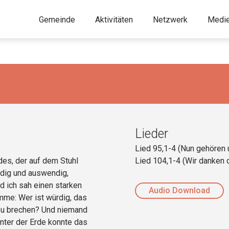
Gemeinde
Aktivitäten
Netzwerk
Medi
Lieder
Lied 95,1-4 (Nun gehören
des, der auf dem Stuhl
Lied 104,1-4 (Wir danken d
ndig und auswendig,
d ich sah einen starken
Audio Download
imme: Wer ist würdig, das
zu brechen? Und niemand
nter der Erde konnte das