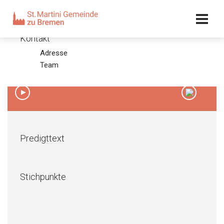
Kalender
Kontakt
Adresse
2. Sonntag nach Epiphanias 2012
Team
15.01.12 – Olaf Latzel
00:00
/
00:00
Predigttext
Stichpunkte