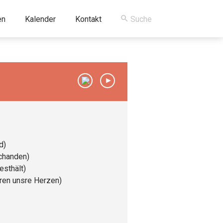
en
Kalender
Kontakt
00:00
/
00:00
d)
schanden)
esthält)
ren unsre Herzen)