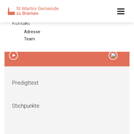
Kalender
Kontakt
Adresse
4. Advent 2011
Team
18.12.11 – Olaf Latzel
00:00
/
00:00
Predigttext
Stichpunkte