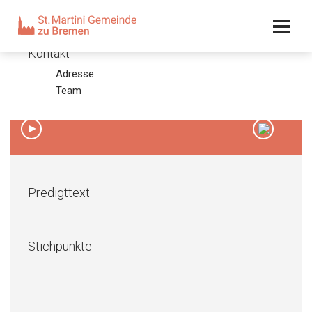
Kalender
Kontakt
Adresse
Bernd Bierbaum
Team
13.04.25 – Bernd Bierbaum
00:00
/
00:00
Predigttext
Stichpunkte