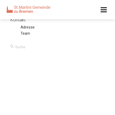
Kalender
Kontakt
Adresse
Vom Bekennen unsrer Sünden
Team
22.11.17 – Olaf Latzel
00:00
/
00:00
Predigttext
1 Joh 1,9
So wir aber unsre Sünden bekennen, so ist er treu und
gerecht, daß er uns die Sünden vergibt und reinigt uns von
aller Untugend.
Stichpunkte