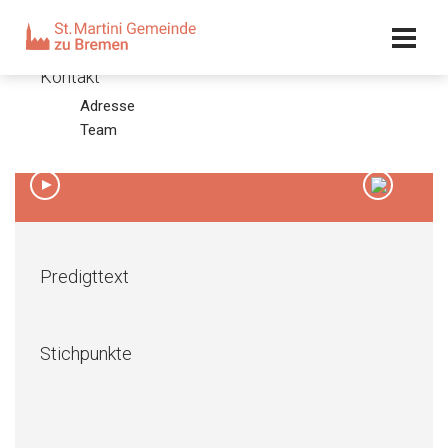
Kalender
Kontakt
Adresse
Christi Himmelfahrt 2011
Team
02.06.11 – Olaf Latzel
00:00
/
00:00
Predigttext
Stichpunkte