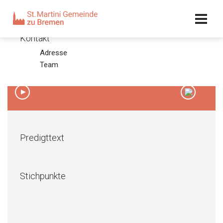
Kalender
Kontakt
Adresse
Drittletzter Sonntag 2012
Team
11.11.12 – Eckhard Piegsa
00:00
/
00:00
Predigttext
Stichpunkte