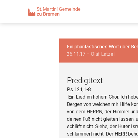
Ein phantastisches Wort über Be
26.11.17 – Olaf Latzel
Predigttext
Ps 121,1-8
Ein Lied im höhern Chor. Ich he
Bergen von welchen mir Hilfe k
von dem HERRN, der Himmel und 
deinen Fuß nicht gleiten lassen; 
schläft nicht. Siehe, der Hüter Is
schlummert nicht. Der HERR behüt