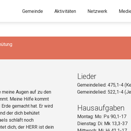
Gemeinde
Aktivitäten
Netzwerk
Medi
hütung
Lieder
Gemeindelied: 475,1-4 (K
be meine Augen auf zu den
Gemeindelied: 522,1-4 (Je
ommt. Meine Hilfe kommt
Erde gemacht hat. Er wird
Hausaufgaben
und der dich behütet
Montag: Mo: Ps 90,1-17
raels schläft noch
Dienstag: Di: Mk 13,3-37
et dich; der HERR ist dein
Mittwoch: Mi: Hi 42,1-17