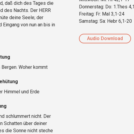
d, daß dich des Tages die
Donnerstag: Do: 1.Thes 4,
nd des Nachts. Der HERR
Freitag: Fr: Mal 3,1-24
hüte deine Seele; der
Samstag: Sa: Hebr 6,1-20
Eingang von nun an bis in
Audio Download
ütung
n Bergen. Woher kommt
Behütung
er Himmel und Erde
ung
und schlummert nicht. Der
ein Schatten über deiner
es die Sonne nicht steche