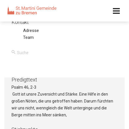
Kalender
Kontakt
Adresse
Gott hilft
Team
07.12.08 – Olaf Latzel
00:00
/
00:00
Predigttext
Psalm 46, 2-3
Gott ist unsre Zuversicht und Stärke. Eine Hilfe in den
großen Nöten, die uns getroffen haben. Darum fürchten
wir uns nicht, wenngleich die Welt unterginge und die
Berge mitten ins Meer sänken,