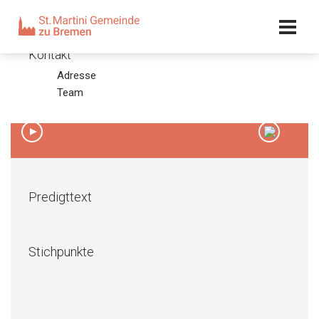
Kalender
Kontakt
Adresse
Heilig Abend 2016
Team
24.12.16 – Olaf Latzel
00:00
/
00:00
Predigttext
Stichpunkte