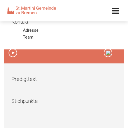
Kalender
Kontakt
Adresse
Heiligabend 2014
Team
24.12.14 – Olaf Latzel
00:00
/
00:00
Predigttext
Stichpunkte