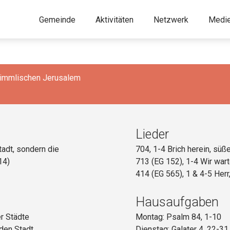
Gemeinde
Aktivitäten
Netzwerk
Medi
Himmlischen Jerusalem
Lieder
tadt, sondern die
704, 1-4 Brich herein, süß
14)
713 (EG 152), 1-4 Wir war
414 (EG 565), 1 & 4-5 Herr
Hausaufgaben
er Städte
Montag: Psalm 84, 1-10
den Stadt
Dienstag: Galater 4, 22-31