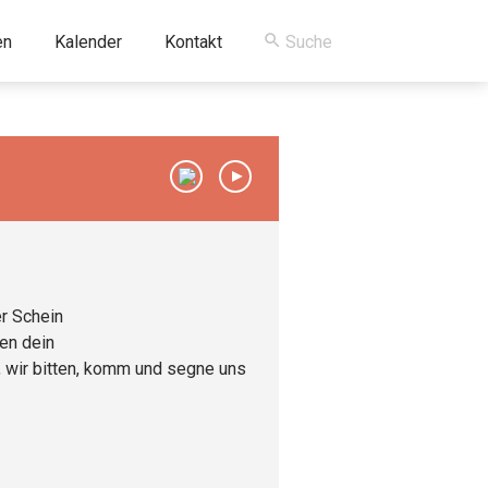
en
Kalender
Kontakt
00:00
/
00:00
er Schein
ten dein
, wir bitten, komm und segne uns