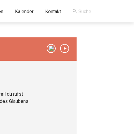
en
Kalender
Kontakt
00:00
/
00:00
eil du rufst
t des Glaubens