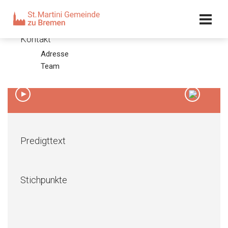
Kalender
Kontakt
Adresse
Palmarum 2011
Team
17.04.11 – Pastor Bernd Bierbaum
00:00
/
00:00
Predigttext
Stichpunkte