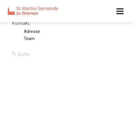
Kalender
Kontakt
Adresse
Mit dem Herrn fröhlich dem Tod entgegen
Team
24.11.19 – Olaf Latzel
00:00
/
00:00
Predigttext
Ps 16, 8-10
Ich habe den HERRN allezeit vor Augen; denn er ist mir zur
Rechten, so werde ich fest bleiben. Darum freut sich mein
Herz, und meine Ehre ist fröhlich; auch mein Fleisch wird
sicher liegen. Denn du wirst meine Seele nicht dem Tode
lassen und nicht zugeben, daß dein Heiliger verwese.