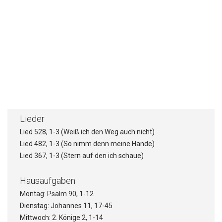
Stichpunkte
Die furchtbare Realität des Todes
Die wunderbare Rettung vom Tod
Die fröhliche Haltung angesichts des
eigenen Todes
Lieder
Lied 528, 1-3 (Weiß ich den Weg auch nicht)
Lied 482, 1-3 (So nimm denn meine Hände)
Lied 367, 1-3 (Stern auf den ich schaue)
Hausaufgaben
Montag: Psalm 90, 1-12
Dienstag: Johannes 11, 17-45
Mittwoch: 2. Könige 2, 1-14