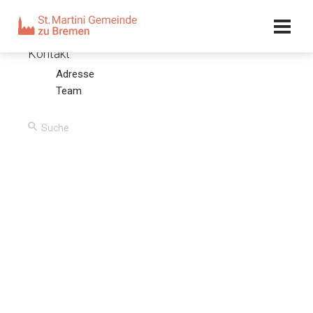
Kalender
Kontakt
Adresse
Eine irreale Annäherung an Ostern – Was wäre, wenn
Team
Christus nicht auferstanden ist?
12.04.20 – Olaf Latzel
00:00
/
00:00
Predigttext
Wenn aber Christus gepredigt wird, dass er von den Toten
auferstanden ist, wie sagen dann einige unter euch: Es
gibt keine Auferstehung der Toten? Gibt es keine
Auferstehung der Toten, so ist auch Christus nicht
auferstanden. Ist aber Christus nicht auferstanden, so ist
unsre Predigt vergeblich, so ist auch euer Glaube