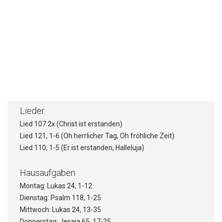
Gebot und kein Gesetz
Die Predigt wäre vergeblich => es gäbe
keinen Sinn und keine Hoffnung
Gottesdienste auf Youtube
Gottesdienste auf Facebook
Lieder
Lied 107 2x (Christ ist erstanden)
Lied 121, 1-6 (Oh herrlicher Tag, Oh fröhliche Zeit)
Lied 110, 1-5 (Er ist erstanden, Halleluja)
Hausaufgaben
Montag: Lukas 24, 1-12
Dienstag: Psalm 118, 1-25
Mittwoch: Lukas 24, 13-35
Donnerstag: Jesaja 65, 17-25