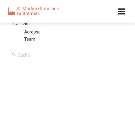
Kalender
Kontakt
Adresse
Manasse – Sünder und Büßer
Team
20.11.19 – Olaf Latzel
00:00
/
00:00
Predigttext
2. Chronik 33, 9-17: Manasse verführte Juda und die
Einwohner von Jerusalem, dass sie es ärger trieben als die
Heiden, die der Herr vor den Israeliten vertilgt hatte. Und
wenn der Herr zu Manasse und seinem Volk reden ließ,
merkten sie nicht darauf. Darum ließ der Herr über sie
kommen die Obersten des Heeres des Königs von Assur;
die nahmen Manasse gefangen mit Fesseln und legten ihn