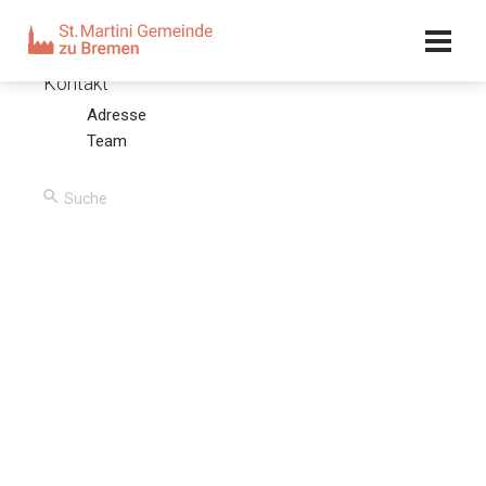
Kalender
Kontakt
Adresse
Ein Befehl Gottes: die Freude
Team
14.03.21 – Paul Koch
00:00
/
00:00
Predigttext
Freut euch in dem Herrn allezeit! Wiederum sage ich euch:
Freut euch! (Philipper 4, 4)
Stichpunkte
Was der Inhalt der Freude ist