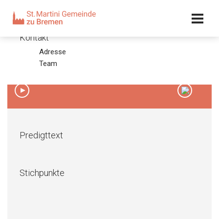
Kalender
Kontakt
Adresse
Sonntag Oculi 2016
Team
28.02.16 – Olaf Latzel
00:00
/
00:00
Predigttext
Stichpunkte