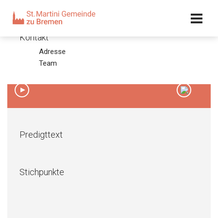
Kalender
Kontakt
Adresse
Vorletzter Sonntag des Kirchenjahres 2015
Team
15.11.15 – Olaf Latzel
00:00
/
00:00
Predigttext
Stichpunkte