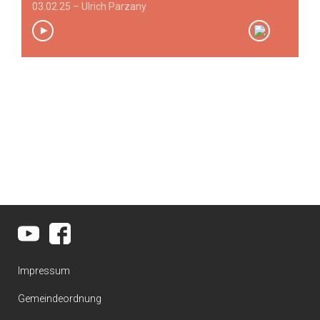
03.02.25 – Ulrich Parzany
00:00
/
00:00
Impressum
Gemeindeordnung