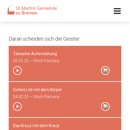
Kalender
Kontakt
Adresse
Team
Daran scheiden sich die Geister
Tatsache Auferstehung
05.02.25 – Ulrich Parzany
Gottes Lob mit dem Körper
00:00
/
00:00
04.02.25 – Ulrich Parzany
Das Kreuz mit dem Kreuz
00:00
/
00:00