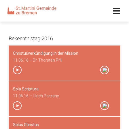
Kalender
Kontakt
Adresse
Team
Bekenntnistag 2016
Christusverkündigung in der Mission
11.06.16 – Dr. Thorsten Prill
Sola Scriptura
00:00
/
00:00
11.06.16 – Ulrich Parzany
Solus Christus
00:00
/
00:00