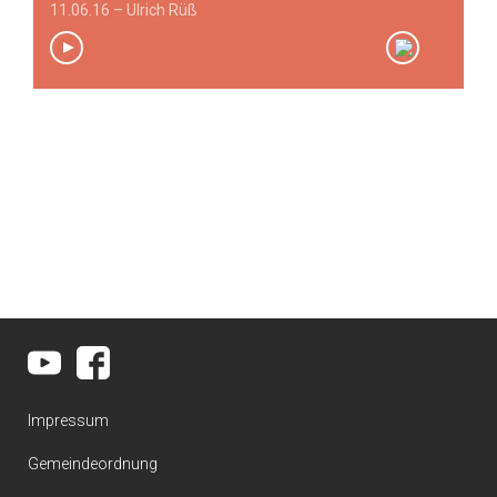
11.06.16 – Ulrich Rüß
00:00
/
00:00
Impressum
Gemeindeordnung